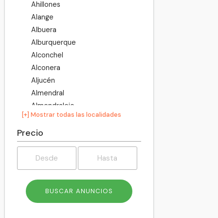
Ahillones
Alange
Albuera
Alburquerque
Alconchel
Alconera
Aljucén
Almendral
Almendralejo
[+] Mostrar todas las localidades
Arroyo de San Serván
Atalaya
Precio
Azuaga
Badajoz
Barcarrota
Baterno
Benquerencia de la Serena
Berlanga