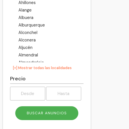
Ahillones
Alange
Albuera
Alburquerque
Alconchel
Alconera
Aljucén
Almendral
Almendralejo
[+] Mostrar todas las localidades
Arroyo de San Serván
Atalaya
Precio
Azuaga
Badajoz
Barcarrota
Baterno
Benquerencia de la Serena
Berlanga