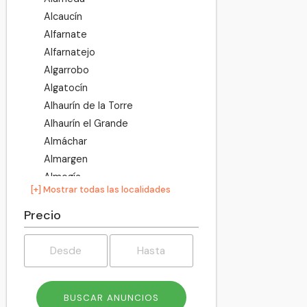
Alcaucín
Alfarnate
Alfarnatejo
Algarrobo
Algatocín
Alhaurín de la Torre
Alhaurín el Grande
Almáchar
Almargen
Almogía
[+] Mostrar todas las localidades
Álora
Alozaina
Precio
Alpandeire
Antequera
Árchez
Archidona
Ardales