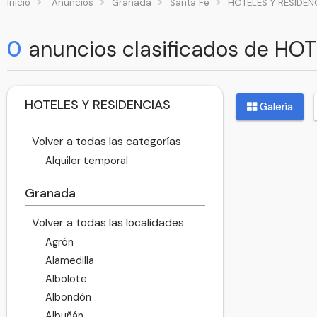
Inicio
Anuncios
Granada
Santa Fe
HOTELES Y RESIDEN
0
anuncios clasificados de HO
HOTELES Y RESIDENCIAS
Galería
Volver a todas las categorías
Alquiler temporal
Granada
Volver a todas las localidades
Agrón
Alamedilla
Albolote
Albondón
Albuñán