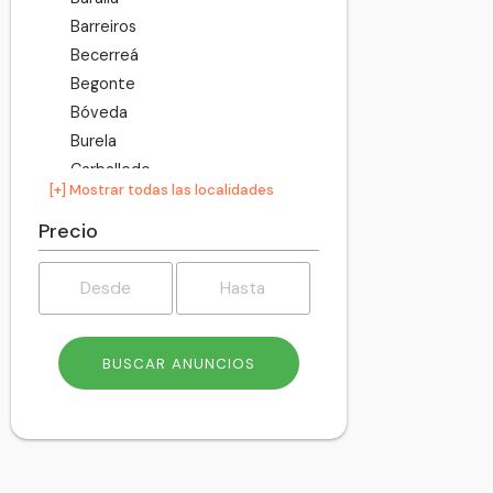
Barreiros
Becerreá
Begonte
Bóveda
Burela
Carballedo
[+] Mostrar todas las localidades
Castro de Rei
Castroverde
Precio
Cervantes
Cervo
Chantada
Corgo
Cospeito
Folgoso do Courel
Fonsagrada
Foz
Friol