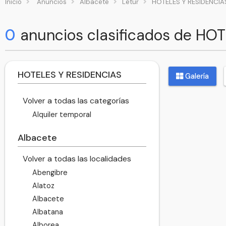
Inicio
Anuncios
Albacete
Letur
HOTELES Y RESIDENCIA
0
anuncios clasificados de HO
HOTELES Y RESIDENCIAS
Galería
Volver a todas las categorías
Alquiler temporal
Albacete
Volver a todas las localidades
Abengibre
Alatoz
Albacete
Albatana
Alborea