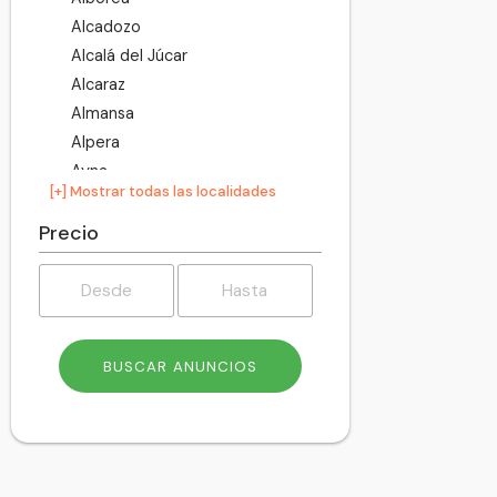
Alcadozo
Alcalá del Júcar
Alcaraz
Almansa
Alpera
Ayna
[+] Mostrar todas las localidades
Balazote
Ballestero
Precio
Balsa de Ves
Barrax
Bienservida
Bogarra
Bonete
Bonillo
Carcelén
Casas de Juan Núñez
Casas de Lázaro