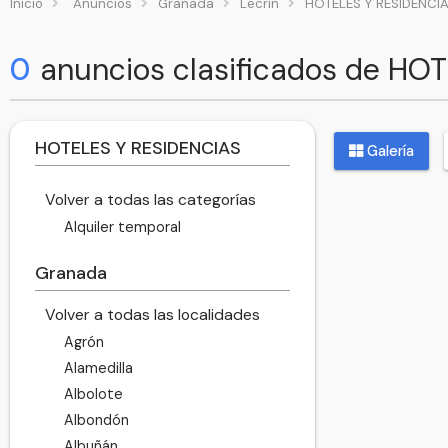
Inicio
Anuncios
Granada
Lecrín
HOTELES Y RESIDENCI
0
anuncios clasificados de HO
HOTELES Y RESIDENCIAS
Galería
Volver a todas las categorías
Alquiler temporal
Granada
Volver a todas las localidades
Agrón
Alamedilla
Albolote
Albondón
Albuñán