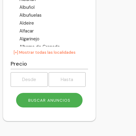
Albuñol
Albuñuelas
Aldeire
Alfacar
Algarinejo
Alhama de Granada
[+] Mostrar todas las localidades
Alhendín
Alicún de Ortega
Precio
Almegíjar
Almuñécar
Alpujarra de la Sierra
Alquife
Arenas del Rey
Armilla
Atarfe
Baza
Beas de Granada