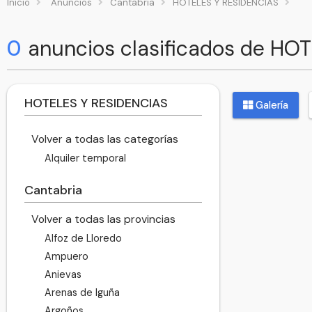
Inicio
Anuncios
Cantabria
HOTELES Y RESIDENCIAS
0
anuncios clasificados de HO
HOTELES Y RESIDENCIAS
Galería
Volver a todas las categorías
Alquiler temporal
Cantabria
Volver a todas las provincias
Alfoz de Lloredo
Ampuero
Anievas
Arenas de Iguña
Argoños