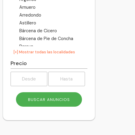
Arnuero
Arredondo
Astillero
Bárcena de Cicero
Bárcena de Pie de Concha
Bareyo
[+] Mostrar todas las localidades
Cabezón de la Sal
Cabezón de Liébana
Precio
Cabuérniga
Camaleño
Camargo
Campoo de Enmedio
Campoo de Yuso
Cartes
Castañeda
Castro-Urdiales
Cieza