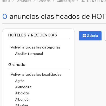
Inicio
Anuncios
Granada
Campotéjar
HOTELES Y RESI
0
anuncios clasificados de HO
HOTELES Y RESIDENCIAS
Galería
Volver a todas las categorías
Alquiler temporal
Granada
Volver a todas las localidades
Agrón
Alamedilla
Albolote
Albondón
Albuñán