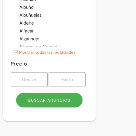
Albuñol
Albuñuelas
Aldeire
Alfacar
Algarinejo
Alhama de Granada
[+] Mostrar todas las localidades
Alhendín
Alicún de Ortega
Precio
Almegíjar
Almuñécar
Alpujarra de la Sierra
Alquife
Arenas del Rey
Armilla
Atarfe
Baza
Beas de Granada