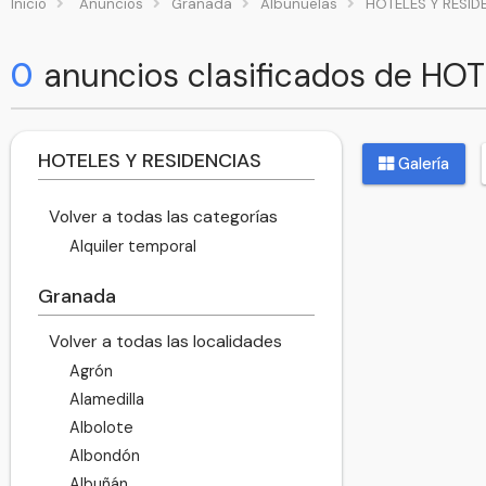
Inicio
Anuncios
Granada
Albuñuelas
HOTELES Y RESID
0
anuncios clasificados de HO
HOTELES Y RESIDENCIAS
Galería
Volver a todas las categorías
Alquiler temporal
Granada
Volver a todas las localidades
Agrón
Alamedilla
Albolote
Albondón
Albuñán