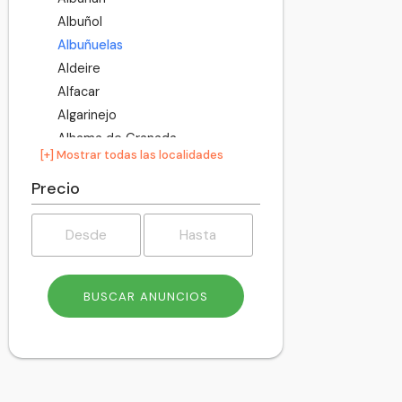
Albuñol
Albuñuelas
Aldeire
Alfacar
Algarinejo
Alhama de Granada
[+] Mostrar todas las localidades
Alhendín
Alicún de Ortega
Precio
Almegíjar
Almuñécar
Alpujarra de la Sierra
Alquife
Arenas del Rey
Armilla
Atarfe
Baza
Beas de Granada