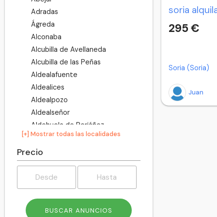
Adradas
Ágreda
295 €
Alconaba
Alcubilla de Avellaneda
Alcubilla de las Peñas
Soria (Soria)
Aldealafuente
Aldealices
Juan
Aldealpozo
Aldealseñor
Aldehuela de Periáñez
[+] Mostrar todas las localidades
Aldehuelas
Alentisque
Precio
Aliud
Almajano
Almaluez
Almarza
Almazán