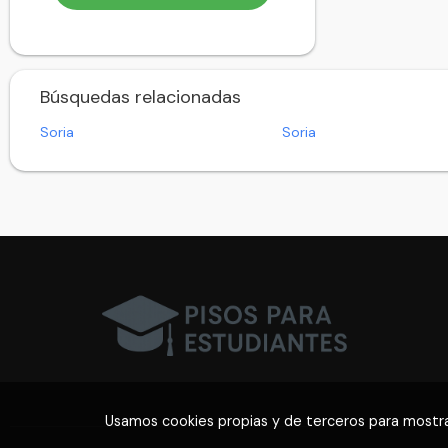
Almazul
Almenar de Soria
Alpanseque
Búsquedas relacionadas
Arancón
Arcos de Jalón
Soria
Soria
Arenillas
Arévalo de la Sierra
Ausejo de la Sierra
Baraona
Barca
Barcones
Bayubas de Abajo
Bayubas de Arriba
Beratón
Berlanga de Duero
Blacos
Usamos cookies propias y de terceros para mostra
Bliecos