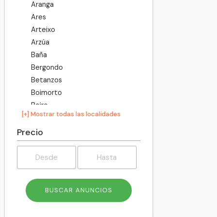
Aranga
Ares
Arteixo
Arzúa
Baña
Bergondo
Betanzos
Boimorto
Boiro
[+] Mostrar todas las localidades
Boqueixón
Brión
Precio
Cabana de Bergantiños
Cabanas
Camariñas
Cambre
Capela
Carballo