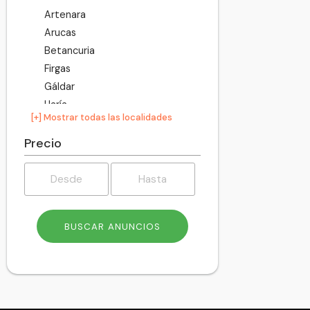
Artenara
Arucas
Betancuria
Firgas
Gáldar
Haría
[+] Mostrar todas las localidades
Ingenio
Mogán
Precio
Moya
Oliva
Pájara
Palmas de Gran Canaria
Puerto del Rosario
San Bartolomé
San Bartolomé de Tirajana
Santa Brígida
Santa Lucía de Tirajana