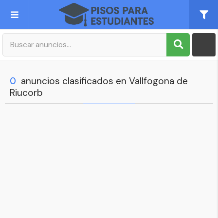
Publica tu Anuncio
Registro
0
anuncios clasificados en Vallfogona de
Riucorb
Mi cuenta