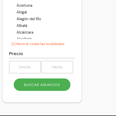
Aceituna
Ahigal
Alagón del Río
Albalá
Alcántara
Alcollarín
[+] Mostrar todas las localidades
Alcuéscar
Aldea del Cano
Precio
Aldea del Obispo
Aldeacentenera
Aldeanueva de la Vera
Aldeanueva del Camino
Aldehuela de Jerte
Alía
Aliseda
Almaraz
Almoharín