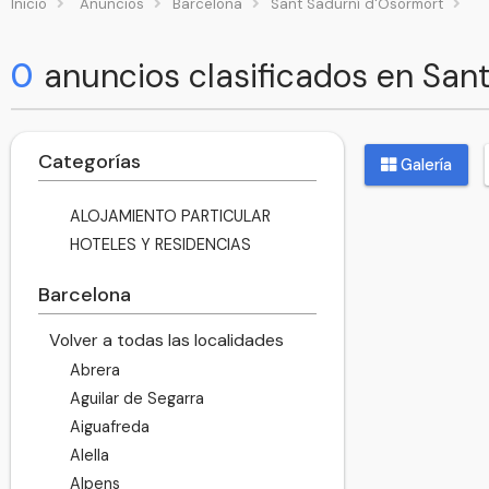
Inicio
Anuncios
Barcelona
Sant Sadurní d'Osormort
0
anuncios clasificados en San
Categorías
Galería
ALOJAMIENTO PARTICULAR
HOTELES Y RESIDENCIAS
Barcelona
Volver a todas las localidades
Abrera
Aguilar de Segarra
Aiguafreda
Alella
Alpens