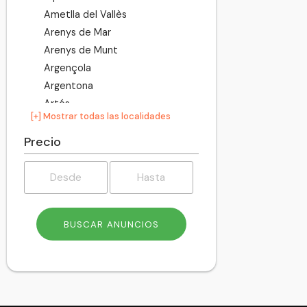
Ametlla del Vallès
Arenys de Mar
Arenys de Munt
Argençola
Argentona
Artés
[+] Mostrar todas las localidades
Avià
Avinyó
Precio
Avinyonet del Penedès
Badalona
Badia del Vallès
Bagà
Balenyà
Balsareny
Barberà del Vallès
Barcelona
Begues