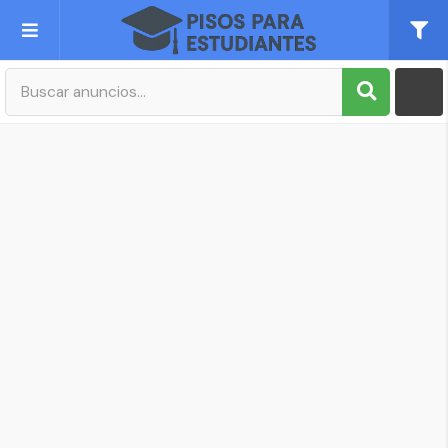
Publica tu Anuncio
Registro
Mi cuenta