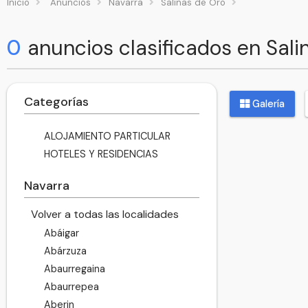
Inicio
Anuncios
Navarra
Salinas de Oro
0
anuncios clasificados en Sali
Categorías
Galería
ALOJAMIENTO PARTICULAR
HOTELES Y RESIDENCIAS
Navarra
Volver a todas las localidades
Abáigar
Abárzuza
Abaurregaina
Abaurrepea
Aberin