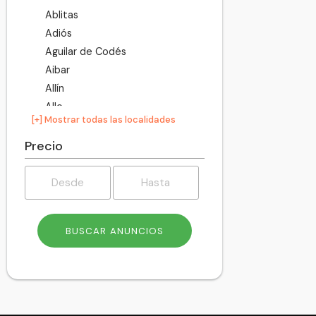
Ablitas
Adiós
Aguilar de Codés
Aibar
Allín
Allo
[+] Mostrar todas las localidades
Altsasu
Améscoa Baja
Precio
Ancín
Andosilla
Ansoáin
Anue
Añorbe
Aoiz
Araitz
Arakil
Aranarache