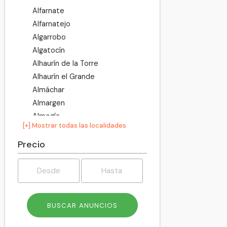
Alfarnate
Alfarnatejo
Algarrobo
Algatocín
Alhaurín de la Torre
Alhaurín el Grande
Almáchar
Almargen
Almogía
[+] Mostrar todas las localidades
Álora
Alozaina
Precio
Alpandeire
Antequera
Árchez
Archidona
Ardales
Arenas