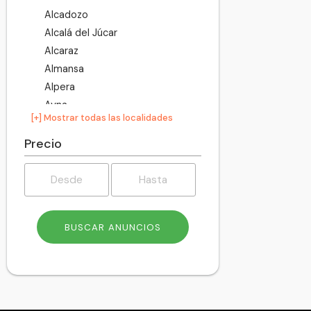
Alcadozo
Alcalá del Júcar
Alcaraz
Almansa
Alpera
Ayna
[+] Mostrar todas las localidades
Balazote
Ballestero
Precio
Balsa de Ves
Barrax
Bienservida
Bogarra
Bonete
Bonillo
Carcelén
Casas de Juan Núñez
Casas de Lázaro