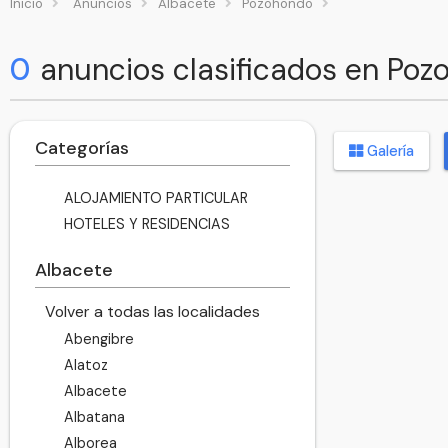
Inicio
Anuncios
Albacete
Pozohondo
0
anuncios clasificados en Po
Categorías
Galería
ALOJAMIENTO PARTICULAR
HOTELES Y RESIDENCIAS
Albacete
Volver a todas las localidades
Abengibre
Alatoz
Albacete
Albatana
Alborea