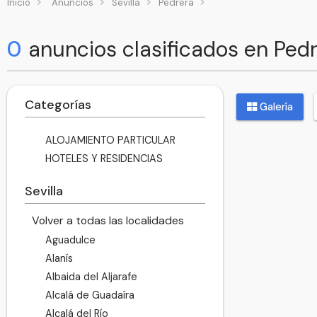
Inicio
Anuncios
Sevilla
Pedrera
0
anuncios clasificados en Ped
Categorías
Galería
ALOJAMIENTO PARTICULAR
HOTELES Y RESIDENCIAS
Sevilla
Volver a todas las localidades
Aguadulce
Alanís
Albaida del Aljarafe
Alcalá de Guadaíra
Alcalá del Río