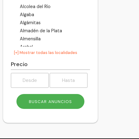
Alcolea del Río
Algaba
Algámitas
Almadén de la Plata
Almensilla
Arahal
[+] Mostrar todas las localidades
Aznalcázar
Aznalcóllar
Precio
Badolatosa
Benacazón
Bollullos de la Mitación
Bormujos
Brenes
Burguillos
Cabezas de San Juan
Camas
Campana