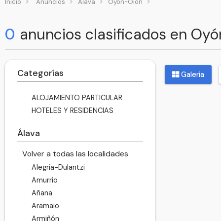
Inicio
Anuncios
Álava
Oyón-Oion
0
anuncios clasificados en Oy
Categorías
Galería
ALOJAMIENTO PARTICULAR
HOTELES Y RESIDENCIAS
Álava
Volver a todas las localidades
Alegría-Dulantzi
Amurrio
Añana
Aramaio
Armiñón