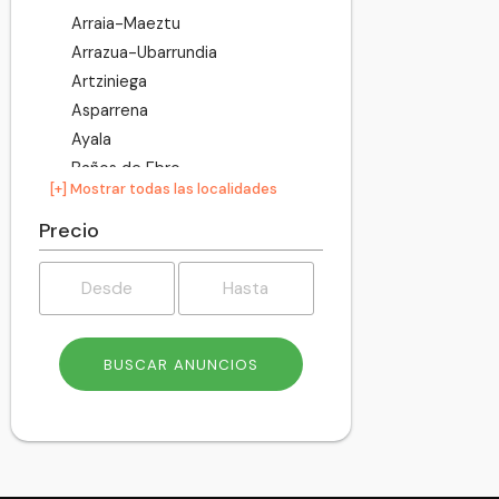
Arraia-Maeztu
Arrazua-Ubarrundia
Artziniega
Asparrena
Ayala
Baños de Ebro
[+] Mostrar todas las localidades
Barrundia
Berantevilla
Precio
Bernedo
Campezo
Elburgo
Elciego
Elvillar
Erriberagoitia
Harana
Iruña Oka
Iruraiz-Gauna