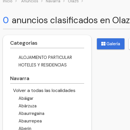
Inicio
Anuncios
Navarra
Olazti
0
anuncios clasificados en Olaz
Categorías
Galería
ALOJAMIENTO PARTICULAR
HOTELES Y RESIDENCIAS
Navarra
Volver a todas las localidades
Abáigar
Abárzuza
Abaurregaina
Abaurrepea
Aberin