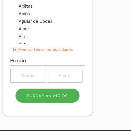
Ablitas
Adiós
Aguilar de Codés
Aibar
Allín
Allo
[+] Mostrar todas las localidades
Altsasu
Améscoa Baja
Precio
Ancín
Andosilla
Ansoáin
Anue
Añorbe
Aoiz
Araitz
Arakil
Aranarache