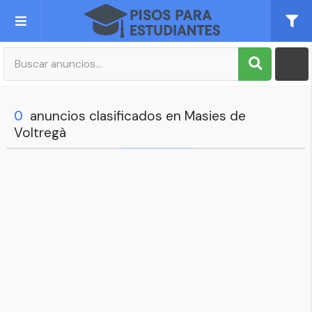
Publica tu Anuncio
Registro
0
anuncios clasificados en Masies de
Voltregà
Mi cuenta