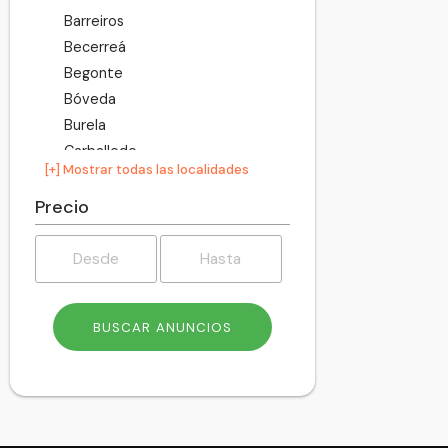
Barreiros
Becerreá
Begonte
Bóveda
Burela
Carballedo
[+] Mostrar todas las localidades
Castro de Rei
Castroverde
Precio
Cervantes
Cervo
Chantada
Corgo
Cospeito
Folgoso do Courel
Fonsagrada
Foz
Friol