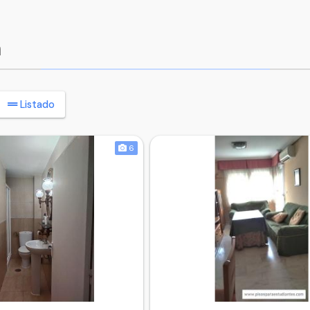
n
Listado
6