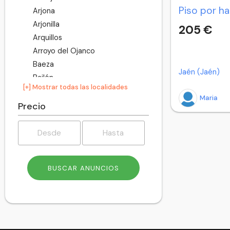
Arjona
Arjonilla
205 €
Arquillos
Arroyo del Ojanco
Baeza
Jaén (Jaén)
Bailén
[+] Mostrar todas las localidades
Baños de la Encina
Maria
Beas de Segura
Precio
Bedmar y Garcíez
Begíjar
Bélmez de la Moraleda
Benatae
Cabra del Santo Cristo
Cambil
Campillo de Arenas
Canena
Carboneros