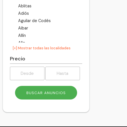
Ablitas
Adiós
Aguilar de Codés
Aibar
Allín
Allo
[+] Mostrar todas las localidades
Altsasu
Améscoa Baja
Precio
Ancín
Andosilla
Ansoáin
Anue
Añorbe
Aoiz
Araitz
Arakil
Aranarache