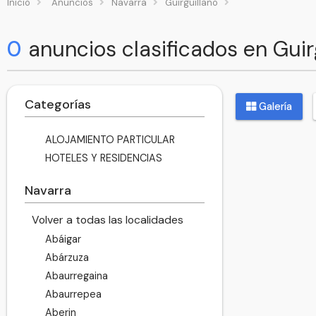
Inicio
Anuncios
Navarra
Guirguillano
0
anuncios clasificados en Guir
Categorías
Galería
ALOJAMIENTO PARTICULAR
HOTELES Y RESIDENCIAS
Navarra
Volver a todas las localidades
Abáigar
Abárzuza
Abaurregaina
Abaurrepea
Aberin