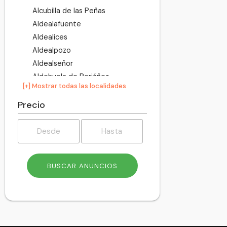
Alcubilla de las Peñas
Aldealafuente
Aldealices
Aldealpozo
Aldealseñor
Aldehuela de Periáñez
[+] Mostrar todas las localidades
Aldehuelas
Alentisque
Precio
Aliud
Almajano
Almaluez
Almarza
Almazán
Almazul
Almenar de Soria
Alpanseque
Arancón