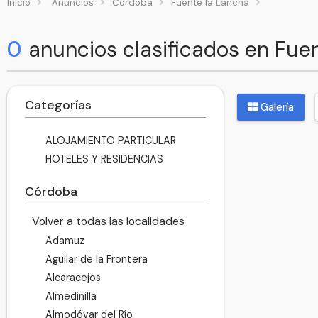
Inicio
Anuncios
Córdoba
Fuente la Lancha
0
anuncios clasificados en Fue
Categorías
Galería
ALOJAMIENTO PARTICULAR
HOTELES Y RESIDENCIAS
Córdoba
Volver a todas las localidades
Adamuz
Aguilar de la Frontera
Alcaracejos
Almedinilla
Almodóvar del Río