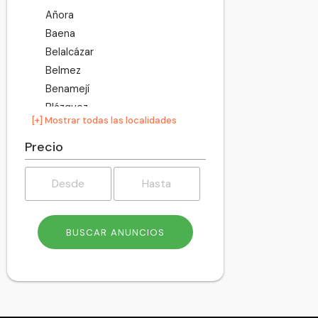
Añora
Baena
Belalcázar
Belmez
Benamejí
Blázquez
[+] Mostrar todas las localidades
Bujalance
Cabra
Precio
Cañete de las Torres
Carcabuey
Cardeña
Carlota
Carpio
Castro del Río
Conquista
Córdoba
Doña Mencía