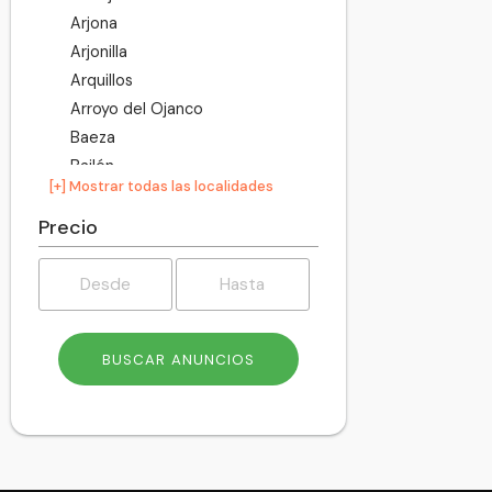
Arjona
Arjonilla
Arquillos
Arroyo del Ojanco
Baeza
Bailén
[+] Mostrar todas las localidades
Baños de la Encina
Beas de Segura
Precio
Bedmar y Garcíez
Begíjar
Bélmez de la Moraleda
Benatae
Cabra del Santo Cristo
Cambil
Campillo de Arenas
Canena
Carboneros