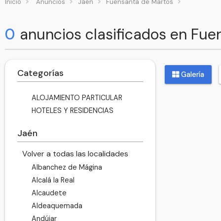
Inicio
Anuncios
Jaén
Fuensanta de Martos
0
anuncios clasificados en Fue
Categorías
Galería
ALOJAMIENTO PARTICULAR
HOTELES Y RESIDENCIAS
Jaén
Volver a todas las localidades
Albanchez de Mágina
Alcalá la Real
Alcaudete
Aldeaquemada
Andújar