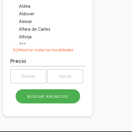
Aldea
Aldover
Aleixar
Alfara de Carles
Alforja
Alió
[+] Mostrar todas las localidades
Almoster
Altafulla
Precio
Ametlla de Mar
Ampolla
Amposta
Arboç
Arbolí
Argentera
Arnes
Ascó
Banyeres del Penedès