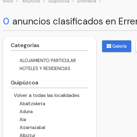
Inicio
Anuncios
Guipúzcoa
Errenteria
0
anuncios clasificados en Erre
Categorías
Galería
ALOJAMIENTO PARTICULAR
HOTELES Y RESIDENCIAS
Guipúzcoa
Volver a todas las localidades
Abaltzisketa
Aduna
Aia
Aizarnazabal
Albiztur