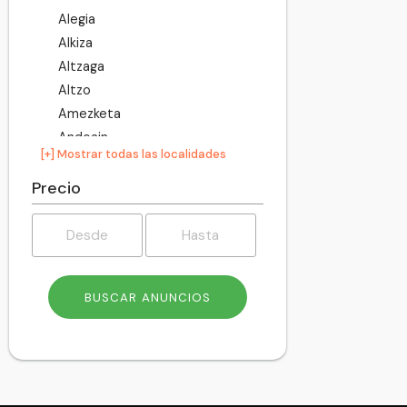
Alegia
Alkiza
Altzaga
Altzo
Amezketa
Andoain
[+] Mostrar todas las localidades
Anoeta
Antzuola
Precio
Arama
Aretxabaleta
Arrasate
Asteasu
Astigarraga
Ataun
Azkoitia
Azpeitia
Baliarrain