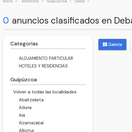
Inicio
Anuncios
Guipúzcoa
Deba
0
anuncios clasificados en Deb
Categorías
Galería
ALOJAMIENTO PARTICULAR
HOTELES Y RESIDENCIAS
Guipúzcoa
Volver a todas las localidades
Abaltzisketa
Aduna
Aia
Aizarnazabal
Albiztur