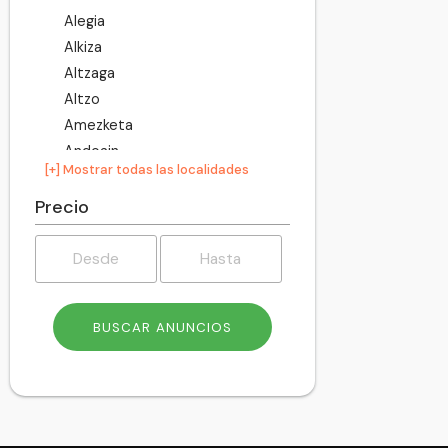
Alegia
Alkiza
Altzaga
Altzo
Amezketa
Andoain
[+] Mostrar todas las localidades
Anoeta
Antzuola
Precio
Arama
Aretxabaleta
Arrasate
Asteasu
Astigarraga
Ataun
Azkoitia
Azpeitia
Baliarrain