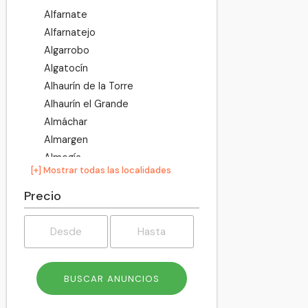
Alfarnate
Alfarnatejo
Algarrobo
Algatocín
Alhaurín de la Torre
Alhaurín el Grande
Almáchar
Almargen
Almogía
[+] Mostrar todas las localidades
Álora
Alozaina
Precio
Alpandeire
Antequera
Árchez
Archidona
Ardales
Arenas