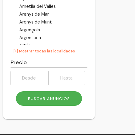
Ametlla del Vallès
Arenys de Mar
Arenys de Munt
Argençola
Argentona
Artés
[+] Mostrar todas las localidades
Avià
Avinyó
Precio
Avinyonet del Penedès
Badalona
Badia del Vallès
Bagà
Balenyà
Balsareny
Barberà del Vallès
Barcelona
Begues