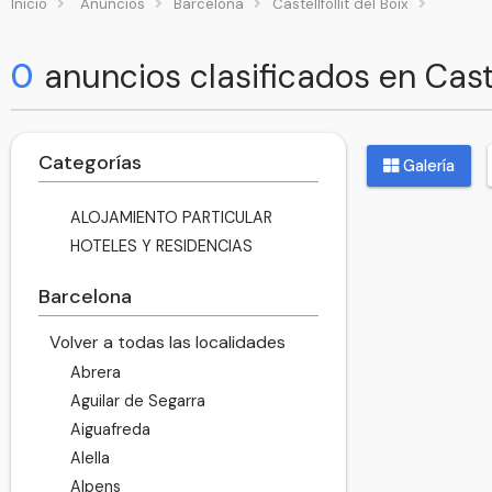
Inicio
Anuncios
Barcelona
Castellfollit del Boix
0
anuncios clasificados en Castel
Categorías
Galería
ALOJAMIENTO PARTICULAR
HOTELES Y RESIDENCIAS
Barcelona
Volver a todas las localidades
Abrera
Aguilar de Segarra
Aiguafreda
Alella
Alpens