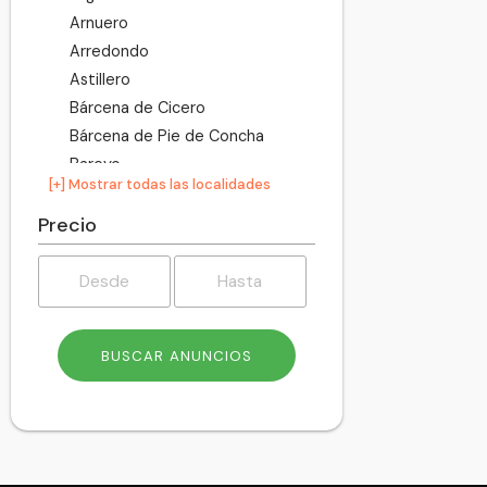
Arnuero
Arredondo
Astillero
Bárcena de Cicero
Bárcena de Pie de Concha
Bareyo
[+] Mostrar todas las localidades
Cabezón de la Sal
Cabezón de Liébana
Precio
Cabuérniga
Camaleño
Camargo
Campoo de Enmedio
Campoo de Yuso
Cartes
Castañeda
Castro-Urdiales
Cieza