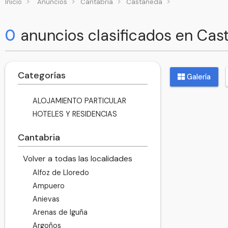
Inicio
Anuncios
Cantabria
Castañeda
0
anuncios clasificados en Ca
Categorías
Galería
ALOJAMIENTO PARTICULAR
HOTELES Y RESIDENCIAS
Cantabria
Volver a todas las localidades
Alfoz de Lloredo
Ampuero
Anievas
Arenas de Iguña
Argoños