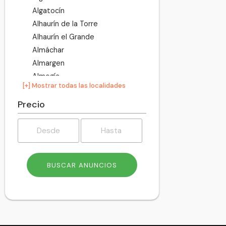
Algatocín
Alhaurín de la Torre
Alhaurín el Grande
Almáchar
Almargen
Almogía
[+] Mostrar todas las localidades
Álora
Alozaina
Precio
Alpandeire
Antequera
Árchez
Archidona
Ardales
Arenas
Arriate
Atajate
Benadalid