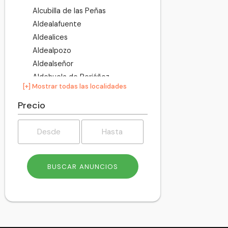
Alcubilla de las Peñas
Aldealafuente
Aldealices
Aldealpozo
Aldealseñor
Aldehuela de Periáñez
[+] Mostrar todas las localidades
Aldehuelas
Alentisque
Precio
Aliud
Almajano
Almaluez
Almarza
Almazán
Almazul
Almenar de Soria
Alpanseque
Arancón