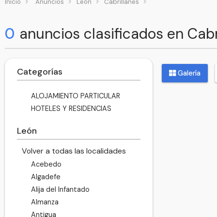
Inicio
Anuncios
León
Cabrillanes
0
anuncios clasificados en Cabr
Categorías
Galería
ALOJAMIENTO PARTICULAR
HOTELES Y RESIDENCIAS
León
Volver a todas las localidades
Acebedo
Algadefe
Alija del Infantado
Almanza
Antigua