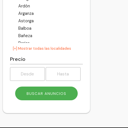
Ardón
Arganza
Astorga
Balboa
Bañeza
Barjas
[+] Mostrar todas las localidades
Barrios de Luna
Bembibre
Precio
Benavides
Benuza
Bercianos del Páramo
Bercianos del Real Camino
Berlanga del Bierzo
Boca de Huérgano
Boñar
Borrenes
Brazuelo