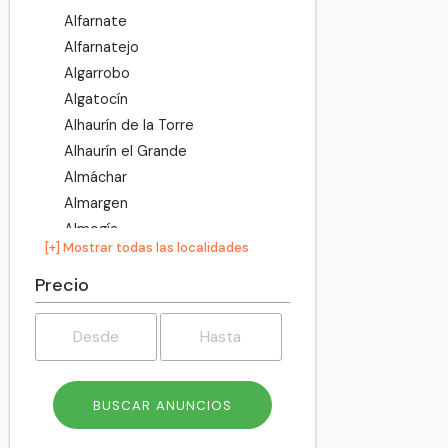
Alfarnate
Alfarnatejo
Algarrobo
Algatocín
Alhaurín de la Torre
Alhaurín el Grande
Almáchar
Almargen
Almogía
[+] Mostrar todas las localidades
Álora
Alozaina
Precio
Alpandeire
Antequera
Árchez
Archidona
Ardales
Arenas