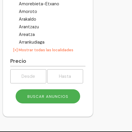
Amorebieta-Etxano
Amoroto
Arakaldo
Arantzazu
Areatza
Arrankudiaga
Arratzu
[+] Mostrar todas las localidades
Arrieta
Precio
Arrigorriaga
Artea
Artzentales
Atxondo
Aulesti
Bakio
Balmaseda
Barakaldo
Barrika