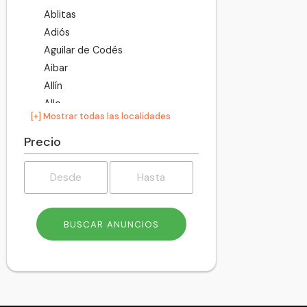
Ablitas
Adiós
Aguilar de Codés
Aibar
Allín
Allo
[+] Mostrar todas las localidades
Altsasu
Améscoa Baja
Precio
Ancín
Andosilla
Ansoáin
Anue
Añorbe
Aoiz
Araitz
Arakil
Aranarache