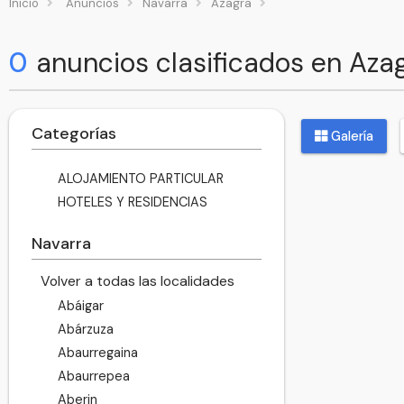
Inicio
Anuncios
Navarra
Azagra
0
anuncios clasificados en Aza
Categorías
Galería
ALOJAMIENTO PARTICULAR
HOTELES Y RESIDENCIAS
Navarra
Volver a todas las localidades
Abáigar
Abárzuza
Abaurregaina
Abaurrepea
Aberin