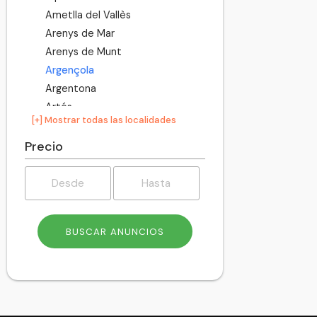
Ametlla del Vallès
Arenys de Mar
Arenys de Munt
Argençola
Argentona
Artés
[+] Mostrar todas las localidades
Avià
Avinyó
Precio
Avinyonet del Penedès
Badalona
Badia del Vallès
Bagà
Balenyà
Balsareny
Barberà del Vallès
Barcelona
Begues