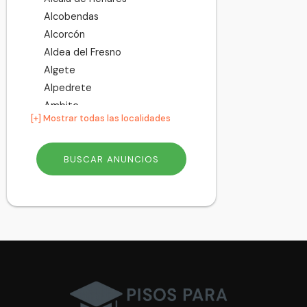
Alcobendas
Alcorcón
Aldea del Fresno
Algete
Alpedrete
Ambite
[+] Mostrar todas las localidades
Anchuelo
Aranjuez
Arganda del Rey
Arroyomolinos
Atazar
Batres
Becerril de la Sierra
Belmonte de Tajo
Berrueco
Berzosa del Lozoya
Boadilla del Monte