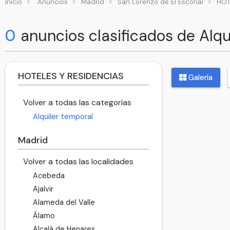
Inicio
Anuncios
Madrid
San Lorenzo de El Escorial
HOT
0
anuncios clasificados de Alqu
HOTELES Y RESIDENCIAS
Galería
Volver a todas las categorías
Alquiler temporal
Madrid
Volver a todas las localidades
Acebeda
Ajalvir
Alameda del Valle
Álamo
Alcalá de Henares