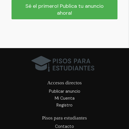
Sé el primero! Publica tu anuncio
ahora!
Accesos directos
Publicar anuncio
Mi Cuenta
Registro
Pisos para estudiantes
Contacto