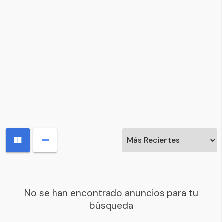
No se han encontrado anuncios para tu
búsqueda