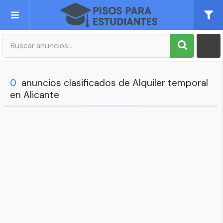
Publica tu Anuncio
Registro
0
anuncios clasificados de Alquiler temporal
en Alicante
Mi cuenta