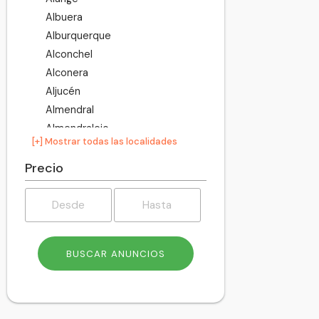
Albuera
Alburquerque
Alconchel
Alconera
Aljucén
Almendral
Almendralejo
[+] Mostrar todas las localidades
Arroyo de San Serván
Atalaya
Precio
Azuaga
Badajoz
Barcarrota
Baterno
Benquerencia de la Serena
Berlanga
Bienvenida
Bodonal de la Sierra