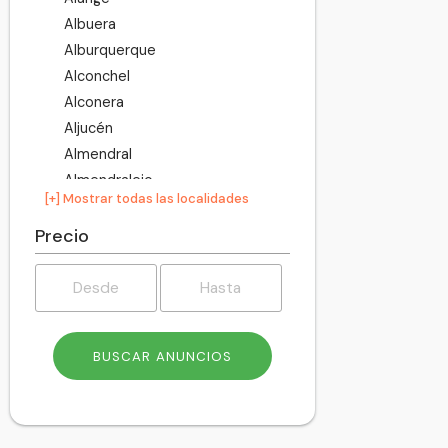
Albuera
Alburquerque
Alconchel
Alconera
Aljucén
Almendral
Almendralejo
[+] Mostrar todas las localidades
Arroyo de San Serván
Atalaya
Precio
Azuaga
Badajoz
Barcarrota
Baterno
Benquerencia de la Serena
Berlanga
Bienvenida
Bodonal de la Sierra