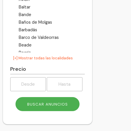
Baltar
Bande
Baños de Molgas
Barbadás
Barco de Valdeorras
Beade
Beariz
[+] Mostrar todas las localidades
Blancos
Boborás
Precio
Bola
Bolo
Calvos de Randín
Carballeda de Avia
Carballeda de Valdeorras
Carballiño
Cartelle
Castrelo de Miño