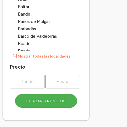
Baltar
Bande
Baños de Molgas
Barbadás
Barco de Valdeorras
Beade
Beariz
[+] Mostrar todas las localidades
Blancos
Boborás
Precio
Bola
Bolo
Calvos de Randín
Carballeda de Avia
Carballeda de Valdeorras
Carballiño
Cartelle
Castrelo de Miño