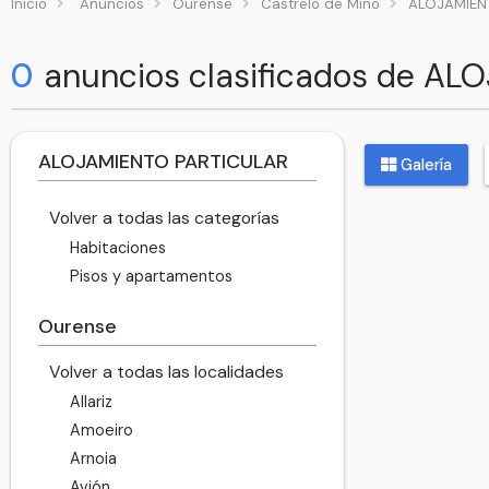
Inicio
Anuncios
Ourense
Castrelo de Miño
ALOJAMIEN
0
anuncios clasificados de AL
ALOJAMIENTO PARTICULAR
Galería
Volver a todas las categorías
Habitaciones
Pisos y apartamentos
Ourense
Volver a todas las localidades
Allariz
Amoeiro
Arnoia
Avión