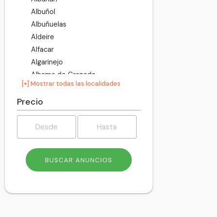
Albuñol
Albuñuelas
Aldeire
Alfacar
Algarinejo
Alhama de Granada
[+] Mostrar todas las localidades
Alhendín
Alicún de Ortega
Precio
Almegíjar
Almuñécar
Alpujarra de la Sierra
Alquife
Arenas del Rey
Armilla
Atarfe
Baza
Beas de Granada